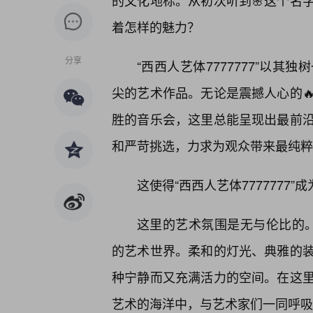
的文化地标。从初次听到🌸这个名
着怎样的魅力？
分享
“西西人艺体7777777”以
尖的艺术作品。无论是震撼人心的
胜的音乐会，这里总能呈现出最前
和严苛挑选，力求为观众带来最纯粹
这使得“西西人艺体777777
这里的艺术氛围是无与伦比的。步
的艺术世界。柔和的灯光、典雅的
种宁静而又充满活力的空间。在这
艺术的海洋中，与艺术家们一同呼吸