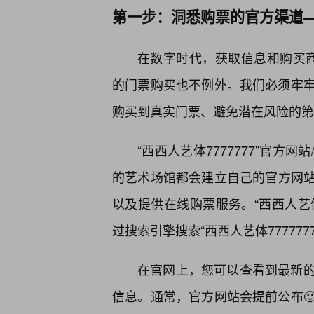
第一步：洞悉购票的官方渠道
在数字时代，获取信息和购买商品
的门票购买也不例外。我们必须牢
购买到真实门票、避免潜在风险的第
“西西人艺体7777777”官方
的艺术场馆都会建立自己的官方网站
以及提供在线购票服务。“西西人艺体
过搜索引擎搜索“西西人艺体7777
在官网上，您可以查看到最新
信息。通常，官方网站会提前公布