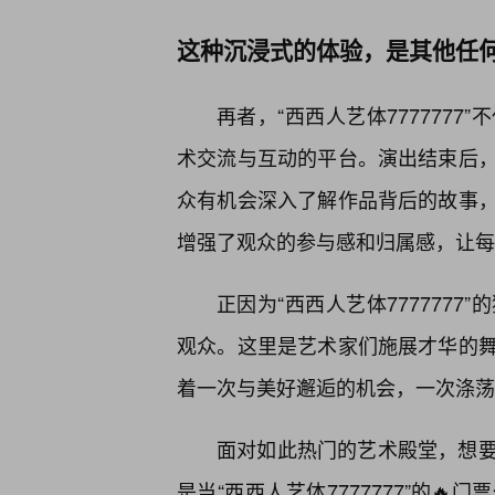
这种沉浸式的体验，是其他任
再者，“西西人艺体777777
术交流与互动的平台。演出结束后
众有机会深入了解作品背后的故事
增强了观众的参与感和归属感，让每
正因为“西西人艺体777777
观众。这里是艺术家们施展才华的
着一次与美好邂逅的机会，一次涤荡
面对如此热门的艺术殿堂，想要
是当“西西人艺体7777777”的