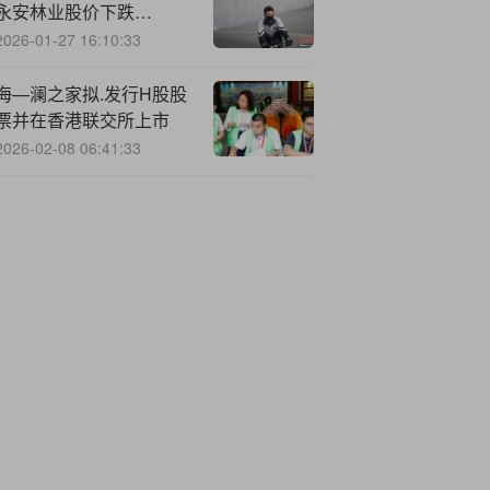
永安林业股价下跌
10.00%
2026-01-27 16:10:33
海—澜之家拟.发行H股股
票并在香港联交所上市
2026-02-08 06:41:33