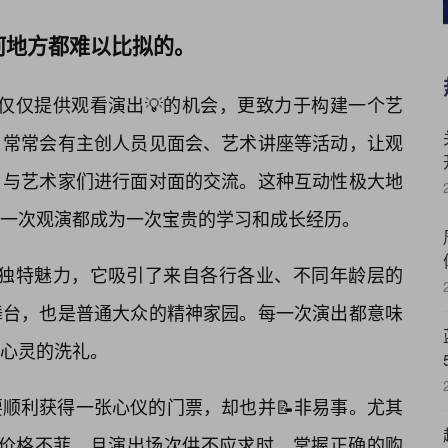
何地方都难以比拟的。
7”不仅仅提供观看演出💡的机会，更致力于构建一个艺
，常常会有主创人员见面会、艺术讲座等活动，让观
，与艺术家们进行面对面的交流。这种互动性极大地
一次观演都成为一次宝贵的学习和成长经历。
7”的独特魅力，它吸引了来自各行各业、不同年龄层的
舞台，也是普通大众的精神家园。每一次演出都意味
心灵的洗礼。
顺利获得一张心仪的门票，却也并📝非易事。尤其
🔥门票价格不菲，且演出场次供不应求时，掌握正确的购