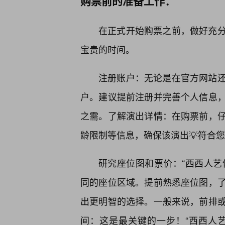
购票前的准备工作：
在正式开始购票之前，做好充
宝贵的时间。
注册账户：无论是在官方网站还
户。建议提前注册并完善个人信息
之需。了解演出详情：在购票前，
龄限制等信息，确保该演出💡符合
研究座位图和票价：“西西人艺体
同的座位区域。提前熟悉座位图，
出更明智的选择。一般来说，前排
间：这是最关键的一步！“西西人艺体