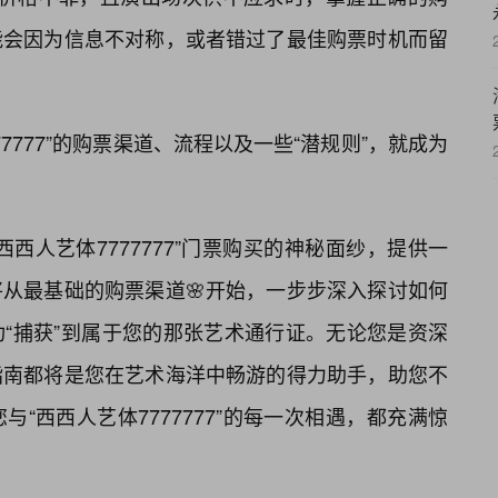
能会因为信息不对称，或者错过了最佳购票时机而留
7777”的购票渠道、流程以及一些“潜规则”，就成为
西人艺体7777777”门票购买的神秘面纱，提供一
将从最基础的购票渠道🌸开始，一步步深入探讨如何
“捕获”到属于您的那张艺术通行证。无论您是资深
指南都将是您在艺术海洋中畅游的得力助手，助您不
“西西人艺体7777777”的每一次相遇，都充满惊