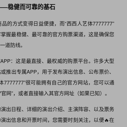
——稳健而可靠的基石
的方式变得日益便捷，而“西西人艺体7777777”
牢掌握最稳健、最可靠的官方购票渠道，这是确保您
一道防线。
网站/APP：这是最直接、最权威的购票平台。许多大型
或推出专属APP，用于发布演出信息、公布票价、
7777777”很可能拥有自己的官方网站，您可以通
777官网”，或者直接输入其官方网址（如果已知）。
的演出日程、详细的演出介绍、主演阵容、以及票务
演出信息和开票时间，您需要时刻关注，以便🔥在