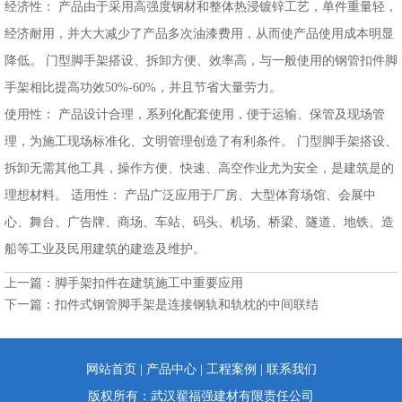
经济性： 产品由于采用高强度钢材和整体热浸镀锌工艺，单件重量轻，
经济耐用，并大大减少了产品多次油漆费用，从而使产品使用成本明显
降低。 门型脚手架搭设、拆卸方便、效率高，与一般使用的钢管扣件脚
手架相比提高功效50%-60%，并且节省大量劳力。
使用性： 产品设计合理，系列化配套使用，便于运输、保管及现场管
理，为施工现场标准化、文明管理创造了有利条件。 门型脚手架搭设、
拆卸无需其他工具，操作方便、快速、高空作业尤为安全，是建筑是的
理想材料。 适用性： 产品广泛应用于厂房、大型体育场馆、会展中
心、舞台、广告牌、商场、车站、码头、机场、桥梁、隧道、地铁、造
船等工业及民用建筑的建造及维护。
上一篇：
脚手架扣件在建筑施工中重要应用
下一篇：
扣件式钢管脚手架是连接钢轨和轨枕的中间联结
网站首页
|
产品中心
|
工程案例
|
联系我们
版权所有：武汉翟福强建材有限责任公司