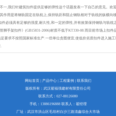
点不一,我们针建筑扣件提供足够的弹性这个话题发表一下自己的意见。欢
其作用是将钢轨固定在轨枕上,保持轨距和阻止钢轨相对于轨枕的纵横向移
扣件必须具有足够的强度,耐久性,和一定的弹性,并有效第保持钢轨与轨枕
架扣件》(GB15831-2006)材质不低于KT330-08.而目前市场上
满足要求不按照国家标准生产.一些单位贪图便宜,使低价劣质扣件进入施工现
.
网站首页
|
产品中心
|
工程案例
|
联系我们
版权所有：武汉翟福强建材有限责任公司
联系方式：027-88126080
手机：13886196888 联系人：翟经理
厂址：武汉市洪山区毛坦村白沙三路清鑫综合大市场