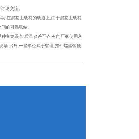
迎讨论交流。
动.在混凝土轨枕的轨道上,由于混凝土轨枕
之间的可靠联结.
扣件品种鱼龙混杂\质量参差不齐,有的厂家使用灰
场.另外,一些单位疏于管理,扣件螺丝锈蚀